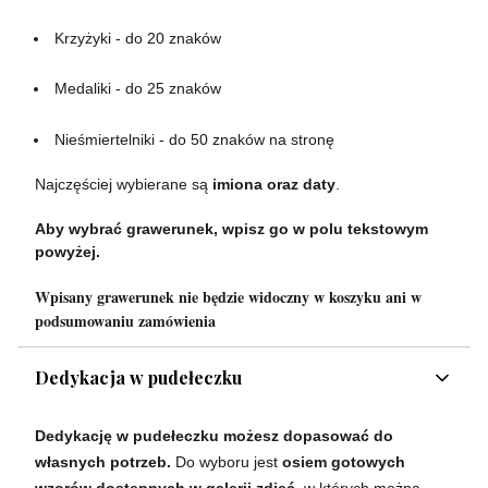
Krzyżyki - do 20 znaków
Medaliki - do 25 znaków
Nieśmiertelniki - do 50 znaków na stronę
Najczęściej wybierane są
imiona oraz daty
.
Aby wybrać grawerunek, wpisz go w polu tekstowym
powyżej.
Wpisany grawerunek nie będzie widoczny w koszyku ani w
podsumowaniu zamówienia
Dedykacja w pudełeczku
Dedykację w pudełeczku możesz dopasować do
własnych potrzeb.
Do wyboru jest
osiem gotowych
wzorów dostępnych w galerii zdjęć
, w których można