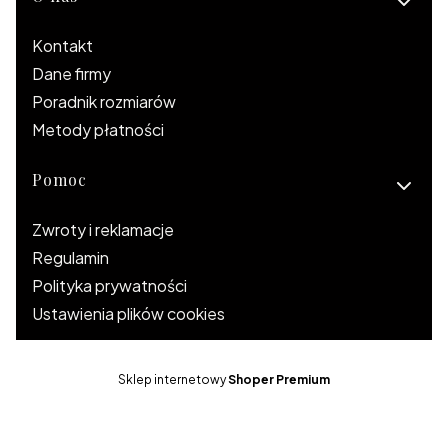
Linki w stopce
Kontakt
Dane firmy
Poradnik rozmiarów
Metody płatności
Pomoc
Zwroty i reklamacje
Regulamin
Polityka prywatności
Ustawienia plików cookies
Sklep internetowy
Shoper Premium