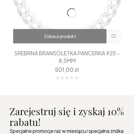
Zobacz produkt
SREBRNA BRANSOLETKA PANCERKA 925 -
8,5MM
Cena
501,00 zł
Zarejestruj się i zyskaj 10%
rabatu!
Specjalne promocje raz w miesiącu i specjalna zniżka