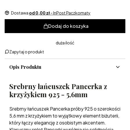
Dostawa
od 0,00 zł
- InPost Paczkomaty
Dodaj do koszyka
duża ilość
Zapytaj o produkt
Opis Produktu
Srebrny łańcuszek Pancerka z
krzyżykiem 925 - 5,6mm
Srebrny łańcuszek Pancerka próby 925 o szerokości
5,6 mm z krzyżykiem to wyjątkowy element biżuterii,
który łączy elegancję z osobistym akcentem.
Klasyczny splot Pancerki wyróżnia się solidnością