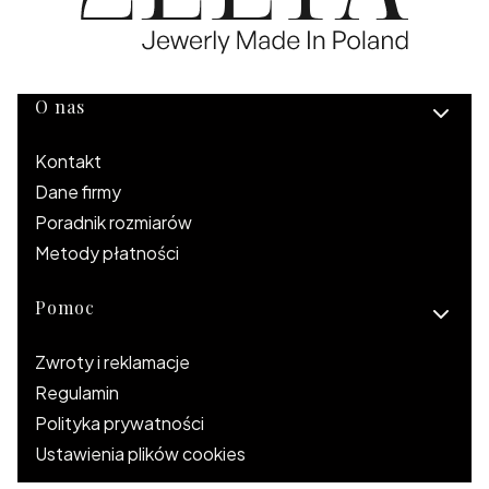
Linki w stopce
O nas
Kontakt
Dane firmy
Poradnik rozmiarów
Metody płatności
Pomoc
Zwroty i reklamacje
Regulamin
Polityka prywatności
Ustawienia plików cookies