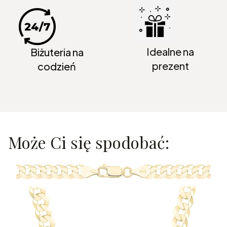
Idealne na
Biżuteria na
prezent
codzień
Może Ci się spodobać: