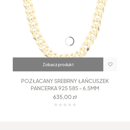
Zobacz produkt
POZŁACANY SREBRNY ŁAŃCUSZEK
PANCERKA 925 585 - 6,5MM
Cena
635,00 zł