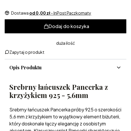
Dostawa
od 0,00 zł
- InPost Paczkomaty
Dodaj do koszyka
duża ilość
Zapytaj o produkt
Opis Produktu
Srebrny łańcuszek Pancerka z
krzyżykiem 925 - 5,6mm
Srebrny łańcuszek Pancerka próby 925 o szerokości
5,6 mm z krzyżykiem to wyjątkowy element biżuterii,
który doskonale łączy elegancję z osobistym
akcentem. Klasyczny splot Pancerki charakteryzuje