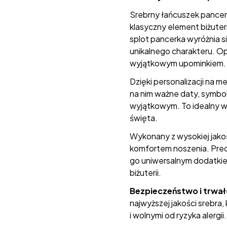
Srebrny łańcuszek pancerk
klasyczny element biżuteri
splot pancerka wyróżnia s
unikalnego charakteru. Op
wyjątkowym upominkiem.
Dzięki personalizacji na m
na nim ważne daty, symbol
wyjątkowym. To idealny wyb
święta.
Wykonany z wysokiej jakośc
komfortem noszenia. Prec
go uniwersalnym dodatkie
biżuterii.
Bezpieczeństwo i trwa
najwyższej jakości srebra, 
i wolnymi od ryzyka alergii.