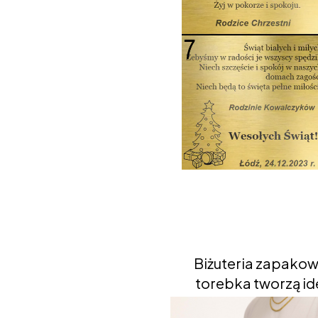
Biżuteria zapakow
torebka tworzą ide