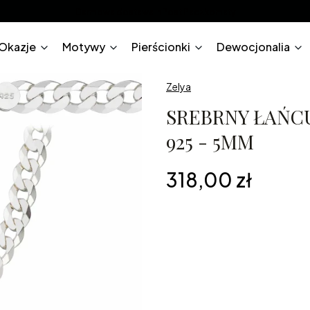
Darmowa dostawa InPost Paczkomaty
Okazje
Motywy
Pierścionki
Dewocjonalia
Zelya
SREBRNY ŁAŃC
925 - 5MM
Cena
318,00 zł
*
Długość
45cm
50cm
55cm
6
Grawerunek na biżuterii
Opcjona