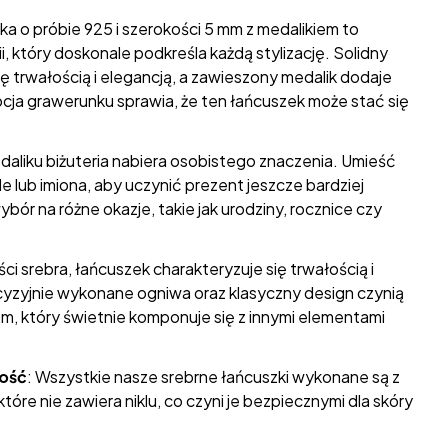
a o próbie 925 i szerokości 5 mm z medalikiem to
i, który doskonale podkreśla każdą stylizację. Solidny
ię trwałością i elegancją, a zawieszony medalik dodaje
cja grawerunku sprawia, że ten łańcuszek może stać się
edaliku biżuteria nabiera osobistego znaczenia. Umieść
e lub imiona, aby uczynić prezent jeszcze bardziej
ór na różne okazje, takie jak urodziny, rocznice czy
i srebra, łańcuszek charakteryzuje się trwałością i
yzyjnie wykonane ogniwa oraz klasyczny design czynią
m, który świetnie komponuje się z innymi elementami
łość
: Wszystkie nasze srebrne łańcuszki wykonane są z
które nie zawiera niklu, co czyni je bezpiecznymi dla skóry