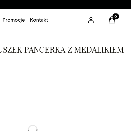
Produkty 
Promocje
Kontakt
Zaloguj się
Koszyk
USZEK PANCERKA Z MEDALIKIEM
0cm
70cm
lne