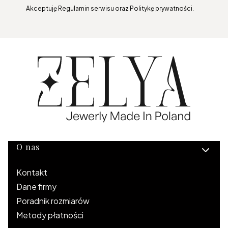
Akceptuję Regulamin serwisu oraz Politykę prywatności.
Linki w stopce
O nas
Kontakt
Dane firmy
Poradnik rozmiarów
Metody płatności