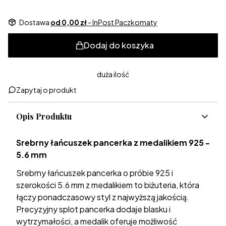
Dostawa
od 0,00 zł
- InPost Paczkomaty
Dodaj do koszyka
duża ilość
Zapytaj o produkt
Opis Produktu
Srebrny łańcuszek pancerka z medalikiem 925 -
5.6 mm
Srebrny łańcuszek pancerka o próbie 925 i
szerokości 5.6 mm z medalikiem to biżuteria, która
łączy ponadczasowy styl z najwyższą jakością.
Precyzyjny splot pancerka dodaje blasku i
wytrzymałości, a medalik oferuje możliwość