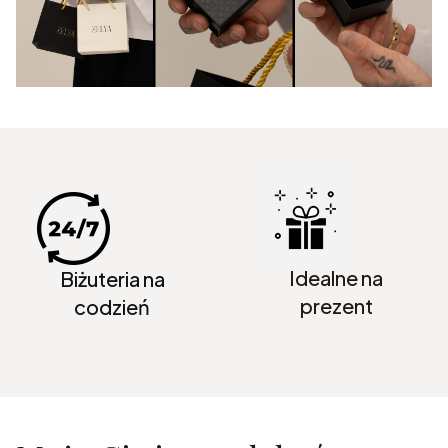
Idealne na
Biżuteria na
prezent
codzień