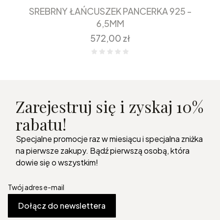
SREBRNY ŁAŃCUSZEK PANCERKA 925 -
6,5MM
Cena
572,00 zł
Zarejestruj się i zyskaj 10%
rabatu!
Specjalne promocje raz w miesiącu i specjalna zniżka
na pierwsze zakupy. Bądź pierwszą osobą, która
dowie się o wszystkim!
Twój adres e-mail
Dołącz do newslettera