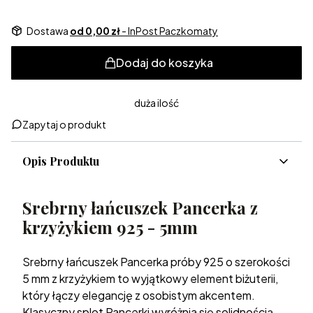
Dostawa
od 0,00 zł
- InPost Paczkomaty
Dodaj do koszyka
duża ilość
Zapytaj o produkt
Opis Produktu
Srebrny łańcuszek Pancerka z
krzyżykiem 925 - 5mm
Srebrny łańcuszek Pancerka próby 925 o szerokości
5 mm z krzyżykiem to wyjątkowy element biżuterii,
który łączy elegancję z osobistym akcentem.
Klasyczny splot Pancerki wyróżnia się solidnością,