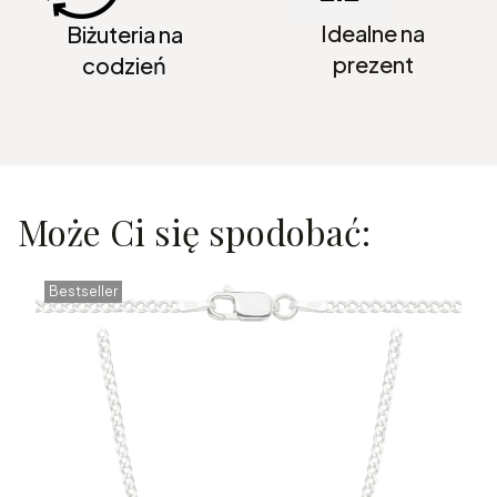
Idealne na
Biżuteria na
prezent
codzień
Może Ci się spodobać:
Bestseller