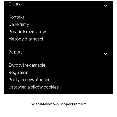
Linki w stopce
O nas
Kontakt
Dane firmy
Poradnik rozmiarów
Metody płatności
Pomoc
Zwroty i reklamacje
Regulamin
Polityka prywatności
Ustawienia plików cookies
Sklep internetowy
Shoper Premium