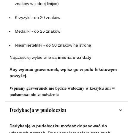
znaków w jednej linijce)
Krzyżyki - do 20 znaków
Medaliki - do 25 znaków
Nieśmiertelniki - do 50 znaków na stronę
Najczęściej wybierane są
imiona oraz daty
.
Aby wybrać grawerunek, wpisz go w polu tekstowym
powyżej.
Wpisany grawerunek nie będzie widoczny w koszyku ani w
podsumowaniu zamówienia
Dedykacja w pudełeczku
Dedykację w pudełeczku możesz dopasować do
własnych potrzeb.
Do wyboru jest
osiem gotowych