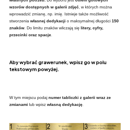
wzorów dostępnych w galerii zdjęć
, w których można
wprowadzić zmianę, np. imię. Istnieje także możliwość
stworzenia
własnej dedykacji
o maksymalnej długości
150
znaków
. Do limitu znaków wliczają się
litery, cyfry,
przecinki oraz spacje
.
Aby wybrać grawerunek, wpisz go w polu
tekstowym powyżej.
W tym miejscu podaj
numer tabliczki z galerii wraz ze
zmianami
lub wpisz
własną dedykację
.