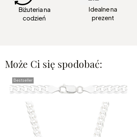
Idealne na
Biżuteria na
prezent
codzień
Może Ci się spodobać:
Bestseller