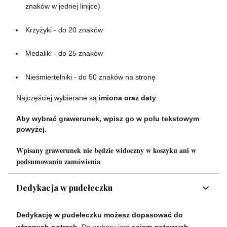
znaków w jednej linijce)
Krzyżyki - do 20 znaków
Medaliki - do 25 znaków
Nieśmiertelniki - do 50 znaków na stronę
Najczęściej wybierane są
imiona oraz daty
.
Aby wybrać grawerunek, wpisz go w polu tekstowym
powyżej.
Wpisany grawerunek nie będzie widoczny w koszyku ani w
podsumowaniu zamówienia
Dedykacja w pudełeczku
Dedykację w pudełeczku możesz dopasować do
własnych potrzeb.
Do wyboru jest
osiem gotowych