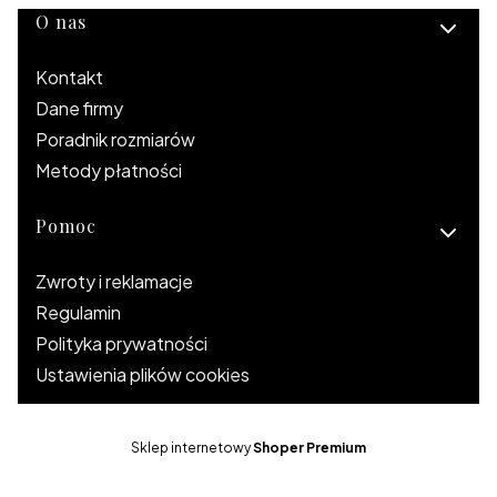
Linki w stopce
O nas
Kontakt
Dane firmy
Poradnik rozmiarów
Metody płatności
Pomoc
Zwroty i reklamacje
Regulamin
Polityka prywatności
Ustawienia plików cookies
Sklep internetowy
Shoper Premium