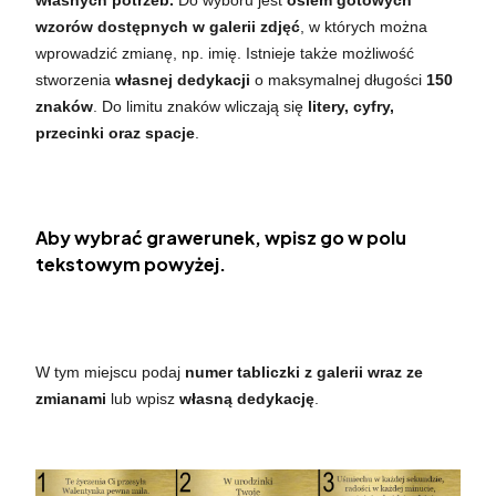
wzorów dostępnych w galerii zdjęć
, w których można
wprowadzić zmianę, np. imię. Istnieje także możliwość
stworzenia
własnej dedykacji
o maksymalnej długości
150
znaków
. Do limitu znaków wliczają się
litery, cyfry,
przecinki oraz spacje
.
Aby wybrać grawerunek, wpisz go w polu
tekstowym powyżej.
W tym miejscu podaj
numer tabliczki z galerii wraz ze
zmianami
lub wpisz
własną dedykację
.