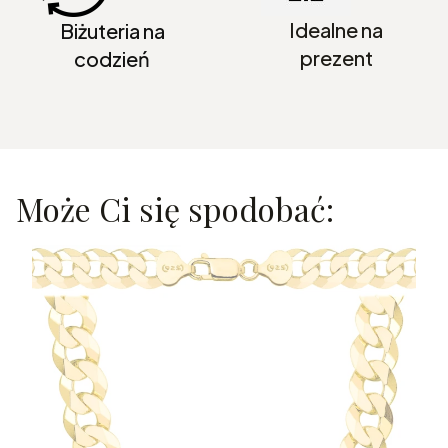
Idealne na
Biżuteria na
prezent
codzień
Może Ci się spodobać: