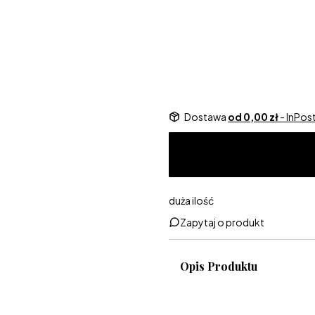
Dedykacja w pudełeczku
Opcjon
Dostawa
od 0,00 zł
- InPo
duża ilość
Zapytaj o produkt
Opis Produktu