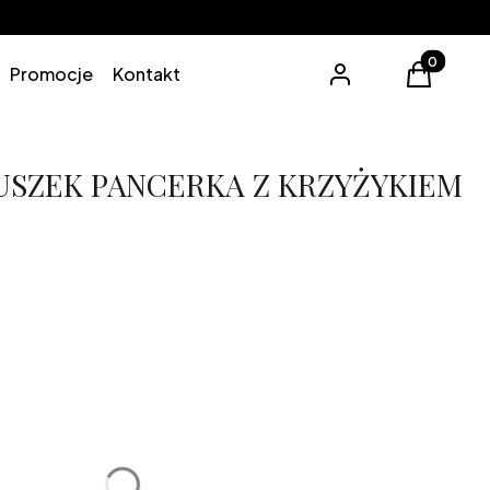
Produkty 
Promocje
Kontakt
Zaloguj się
Koszyk
USZEK PANCERKA Z KRZYŻYKIEM
0cm
70cm
lne