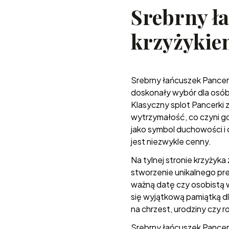
Srebrny ł
krzyżykie
Srebrny łańcuszek Pancer
doskonały wybór dla osób 
Klasyczny splot Pancerki 
wytrzymałość, co czyni go
jako symbol duchowości i 
jest niezwykle cenny.
Na tylnej stronie krzyżyk
stworzenie unikalnego prez
ważną datę czy osobistą 
się wyjątkową pamiątką d
na chrzest, urodziny czy r
Srebrny łańcuszek Pancerk