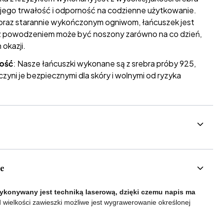
 jego trwałość i odporność na codzienne użytkowanie.
ji oraz starannie wykończonym ogniwom, łańcuszek jest
 z powodzeniem może być noszony zarówno na co dzień,
 okazji.
łość
: Nasze łańcuszki wykonane są z srebra próby 925,
 czyni je bezpiecznymi dla skóry i wolnymi od ryzyka
ce
konywany jest techniką laserową, dzięki czemu napis ma
 wielkości zawieszki możliwe jest wygrawerowanie określonej