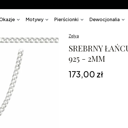
Darmowa dostawa InPost Paczkomaty
Okazje
Motywy
Pierścionki
Dewocjonalia
Zelya
SREBRNY ŁAŃC
925 - 2MM
Cena
173,00 zł
*
Długość
45cm
50cm
55cm
6
Grawerunek na biżuterii
Opcjona