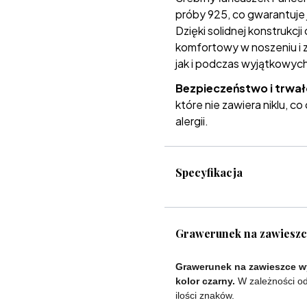
próby 925, co gwarantuje
Dzięki solidnej konstrukc
komfortowy w noszeniu i
jak i podczas wyjątkowych
Bezpieczeństwo i trwa
które nie zawiera niklu, co
alergii.
Specyfikacja
Grawerunek na zawiesz
Grawerunek na zawieszce wy
kolor czarny.
W zależności od
ilości znaków.