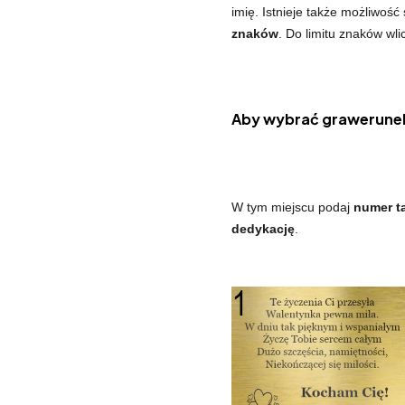
imię. Istnieje także możliwość
znaków
. Do limitu znaków wli
Aby wybrać grawerunek
W tym miejscu podaj
numer ta
dedykację
.