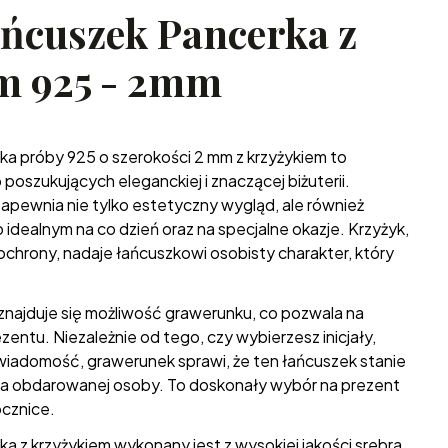
ańcuszek Pancerka z
m 925 - 2mm
ka próby 925 o szerokości 2 mm z krzyżykiem to
poszukujących eleganckiej i znaczącej biżuterii.
zapewnia nie tylko estetyczny wygląd, ale również
 idealnym na co dzień oraz na specjalne okazje. Krzyżyk,
ochrony, nadaje łańcuszkowi osobisty charakter, który
a znajduje się możliwość grawerunku, co pozwala na
entu. Niezależnie od tego, czy wybierzesz inicjały,
wiadomość, grawerunek sprawi, że ten łańcuszek stanie
la obdarowanej osoby. To doskonały wybór na prezent
ocznice.
a z krzyżykiem wykonany jest z wysokiej jakości srebra