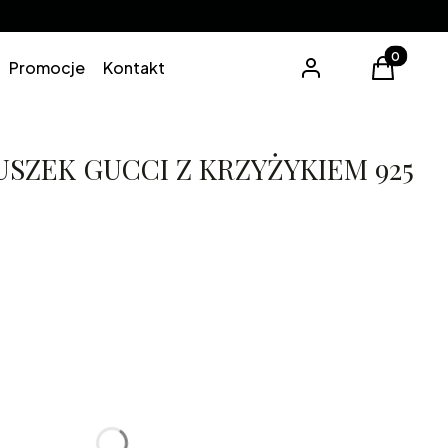
Produkty 
Promocje
Kontakt
Zaloguj się
Koszyk
SZEK GUCCI Z KRZYŻYKIEM 925
0cm
lne