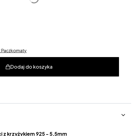
alne
st Paczkomaty
Dodaj do koszyka
i z krzyżykiem 925 - 5,5mm