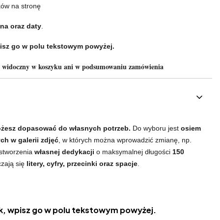
ków na stronę
na oraz daty
.
isz go w polu tekstowym powyżej.
e widoczny w koszyku ani w podsumowaniu zamówienia
żesz dopasować do własnych potrzeb.
Do wyboru jest
osiem
h w galerii zdjęć
, w których można wprowadzić zmianę, np.
 stworzenia
własnej dedykacji
o maksymalnej długości
150
czają się
litery, cyfry, przecinki oraz spacje
.
, wpisz go w polu tekstowym powyżej.