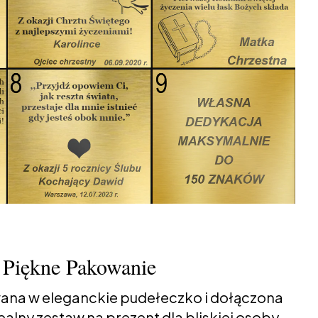
Piękne Pakowanie
ana w eleganckie pudełeczko i dołączona
alny zestaw na prezent dla bliskiej osoby.