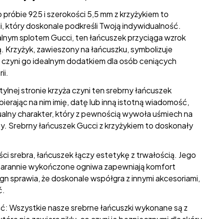
 próbie 925 i szerokości 5,5 mm z krzyżykiem to
ii, który doskonale podkreśli Twoją indywidualność.
alnym splotem Gucci, ten łańcuszek przyciąga wzrok
ą. Krzyżyk, zawieszony na łańcuszku, symbolizuje
 czyni go idealnym dodatkiem dla osób ceniących
ii.
ylnej stronie krzyża czyni ten srebrny łańcuszek
erając na nim imię, datę lub inną istotną wiadomość,
dualny charakter, który z pewnością wywoła uśmiech na
. Srebrny łańcuszek Gucci z krzyżykiem to doskonały
ci srebra, łańcuszek łączy estetykę z trwałością. Jego
 starannie wykończone ogniwa zapewniają komfort
ign sprawia, że doskonale współgra z innymi akcesoriami,
ć.
ć: Wszystkie nasze srebrne łańcuszki wykonane są z