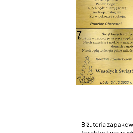
Biżuteria zapakow
torebka tworzą ide