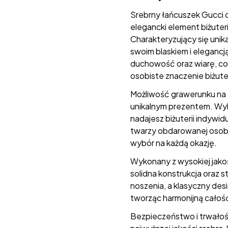
Srebrny łańcuszek Gucci o
elegancki element biżuter
Charakteryzujący się unik
swoim blaskiem i elegancj
duchowość oraz wiarę, co
osobiste znaczenie biżuter
Możliwość grawerunku na t
unikalnym prezentem. Wybi
nadajesz biżuterii indywi
twarzy obdarowanej osoby
wybór na każdą okazję.
Wykonany z wysokiej jakoś
solidna konstrukcja oraz
noszenia, a klasyczny des
tworząc harmonijną całoś
Bezpieczeństwo i trwałoś