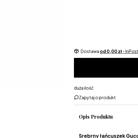
Dedykacja w pudełeczku
Opcjon
Dostawa
od 0,00 zł
- InPo
duża ilość
Zapytaj o produkt
Opis Produktu
Srebrny łańcuszek Gucc