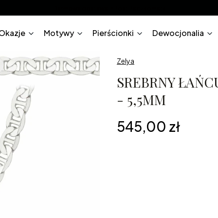
Darmowa dostawa InPost Paczkomaty
Okazje
Motywy
Pierścionki
Dewocjonalia
Zelya
SREBRNY ŁAŃCU
- 5,5MM
Cena
545,00 zł
*
Długość
45cm
50cm
55cm
6
Grawerunek na biżuterii
Opcjona