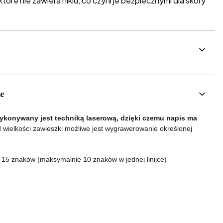
które nie zawiera niklu, co czyni je bezpiecznymi dla skóry
ce
konywany jest techniką laserową, dzięki czemu napis ma
 wielkości zawieszki możliwe jest wygrawerowanie określonej
o 15 znaków (maksymalnie 10 znaków w jednej linijce)