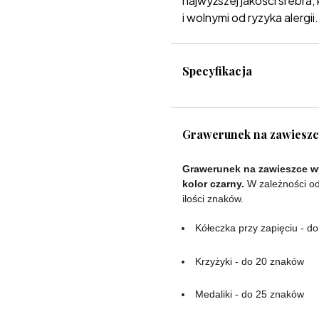
najwyższej jakości srebra, 
i wolnymi od ryzyka alergii.
Specyfikacja
Grawerunek na zawiesz
Grawerunek na zawieszce wy
kolor czarny.
W zależności od
ilości znaków.
Kółeczka przy zapięciu - d
Krzyżyki - do 20 znaków
Medaliki - do 25 znaków