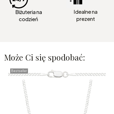
Idealne na
Biżuteria na
prezent
codzień
Może Ci się spodobać:
Bestseller