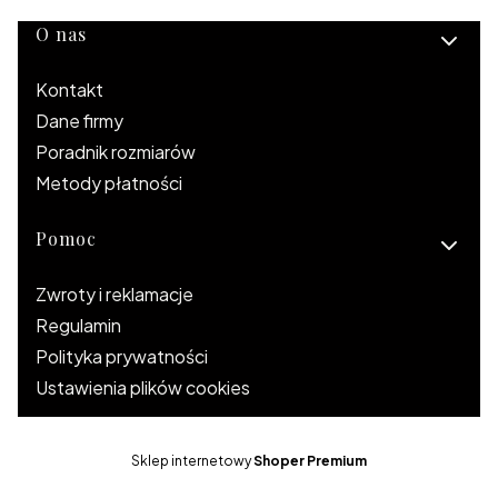
Linki w stopce
O nas
Kontakt
Dane firmy
Poradnik rozmiarów
Metody płatności
Pomoc
Zwroty i reklamacje
Regulamin
Polityka prywatności
Ustawienia plików cookies
Sklep internetowy
Shoper Premium