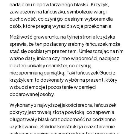
nadaje mu niepowtarzalnego blasku. Krzyżyk,
zawieszony na łańcuszku, symbolizuje wiarę i
duchowość, co czyni go idealnym wyborem dla
osób, które pragną wyrazić swoje przekonania.
Możliwość grawerunku na tylnej stronie krzyżyka
sprawia, że ten pozłacany srebrny łańcuszek może
stać się osobistym prezentem. Umieszczając na nim
ważne daty, imiona czy inne wiadomości, nadajesz
biżuterii unikalny charakter, co czyni ją
niezapomnianą pamiątką. Taki łańcuszek Gucci z
krzyżykiem to doskonały wybór na prezent, który
wzbudzi emocje i pozostanie w pamięci
obdarowanej osoby.
Wykonany z najwyższej jakości srebra, łańcuszek
pokryty jest trwałą złotą powłoką, co zapewnia
długotrwały blask oraz odporność na codzienne
użytkowanie. Solidna konstrukcja oraz starannie
wykonane ogniwa gwarantują komfort noszenia, a