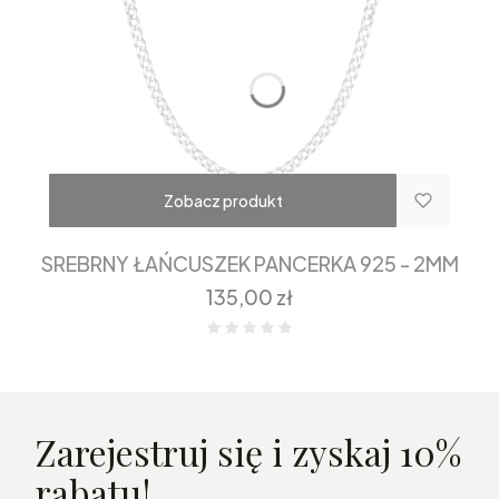
Zobacz produkt
SREBRNY ŁAŃCUSZEK PANCERKA 925 - 2MM
Cena
135,00 zł
Zarejestruj się i zyskaj 10%
rabatu!