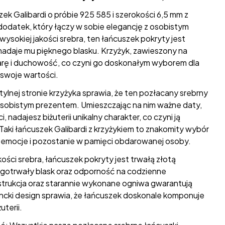
ek Galibardi o próbie 925 585 i szerokości 6,5 mm z
odatek, który łączy w sobie elegancję z osobistym
ysokiej jakości srebra, ten łańcuszek pokryty jest
nadaje mu pięknego blasku. Krzyżyk, zawieszony na
iarę i duchowość, co czyni go doskonałym wyborem dla
swoje wartości.
ylnej stronie krzyżyka sprawia, że ten pozłacany srebrny
osobistym prezentem. Umieszczając na nim ważne daty,
 nadajesz biżuterii unikalny charakter, co czyni ją
aki łańcuszek Galibardi z krzyżykiem to znakomity wybór
i emocje i pozostanie w pamięci obdarowanej osoby.
ości srebra, łańcuszek pokryty jest trwałą złotą
gotrwały blask oraz odporność na codzienne
strukcja oraz starannie wykonane ogniwa gwarantują
ncki design sprawia, że łańcuszek doskonale komponuje
uterii.