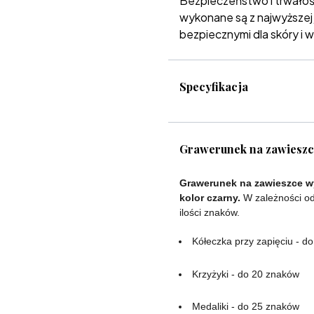
Bezpieczeństwo i trwałoś
wykonane są z najwyższej ja
bezpiecznymi dla skóry i w
Specyfikacja
Grawerunek na zawiesz
Grawerunek na zawieszce wy
kolor czarny.
W zależności od
ilości znaków.
Kółeczka przy zapięciu - d
Krzyżyki - do 20 znaków
Medaliki - do 25 znaków