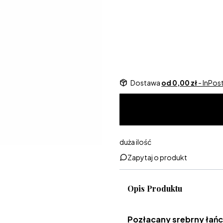
Dedykacja w pudełeczku
Opcjon
Dostawa
od 0,00 zł
- InPo
duża ilość
Zapytaj o produkt
Opis Produktu
Pozłacany srebrny łańc