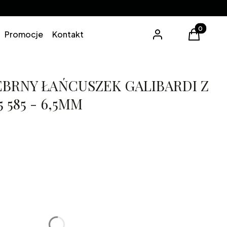
Produkty 
Promocje
Kontakt
Zaloguj się
Koszyk
BRNY ŁAŃCUSZEK GALIBARDI Z
 585 - 6,5MM
0cm
lne