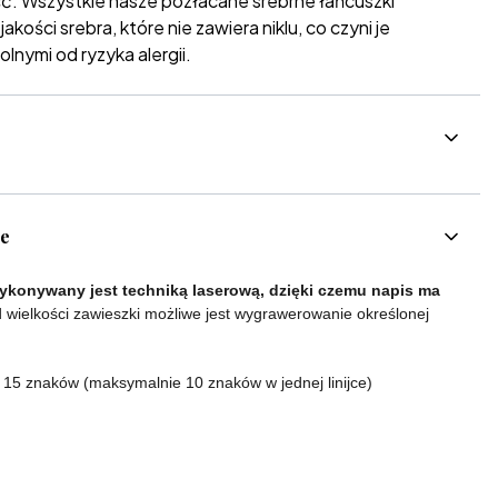
ć: Wszystkie nasze pozłacane srebrne łańcuszki
kości srebra, które nie zawiera niklu, co czyni je
olnymi od ryzyka alergii.
ce
konywany jest techniką laserową, dzięki czemu napis ma
 wielkości zawieszki możliwe jest wygrawerowanie określonej
o 15 znaków (maksymalnie 10 znaków w jednej linijce)