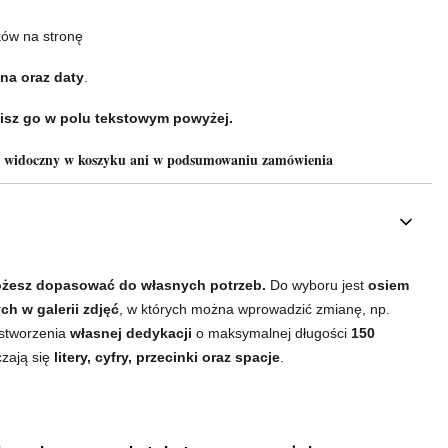
ków na stronę
na oraz daty
.
isz go w polu tekstowym powyżej.
e widoczny w koszyku ani w podsumowaniu zamówienia
żesz dopasować do własnych potrzeb.
Do wyboru jest
osiem
h w galerii zdjęć
, w których można wprowadzić zmianę, np.
 stworzenia
własnej dedykacji
o maksymalnej długości
150
czają się
litery, cyfry, przecinki oraz spacje
.