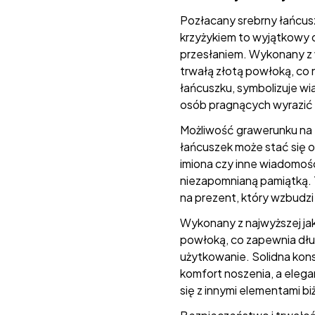
Pozłacany srebrny łańcusz
krzyżykiem to wyjątkowy d
przesłaniem. Wykonany z w
trwałą złotą powłoką, co 
łańcuszku, symbolizuje w
osób pragnących wyrazić 
Możliwość grawerunku na t
łańcuszek może stać się 
imiona czy inne wiadomości,
niezapomnianą pamiątką. T
na prezent, który wzbudz
Wykonany z najwyższej jak
powłoką, co zapewnia dłu
użytkowanie. Solidna kon
komfort noszenia, a elega
się z innymi elementami biż