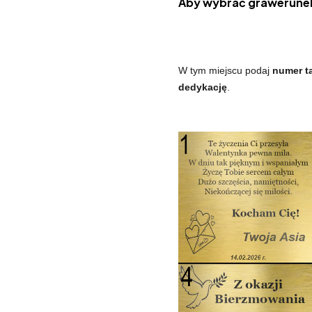
Aby wybrać grawerunek
W tym miejscu podaj
numer ta
dedykację
.