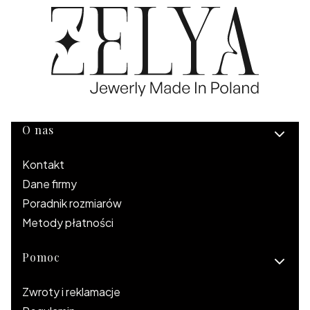
Linki w stopce
O nas
Kontakt
Dane firmy
Poradnik rozmiarów
Metody płatności
Pomoc
Zwroty i reklamacje