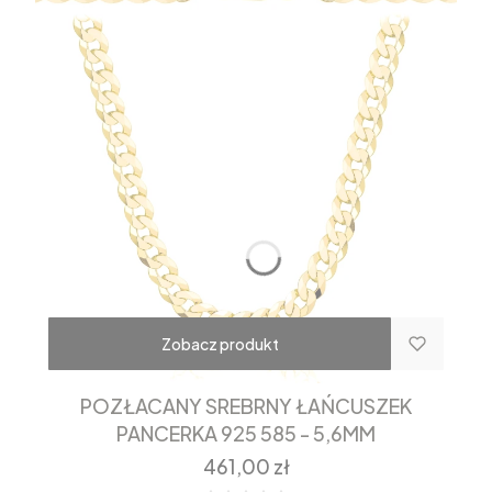
Zobacz produkt
POZŁACANY SREBRNY ŁAŃCUSZEK
PANCERKA 925 585 - 5,6MM
Cena
461,00 zł