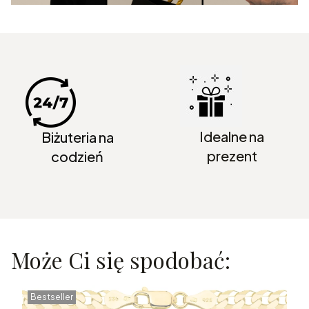
Idealne na
Biżuteria na
prezent
codzień
Może Ci się spodobać:
Bestseller