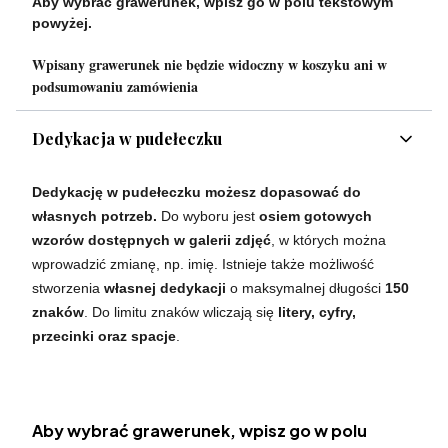
Aby wybrać grawerunek, wpisz go w polu tekstowym
powyżej.
Wpisany grawerunek nie będzie widoczny w koszyku ani w
podsumowaniu zamówienia
Dedykacja w pudełeczku
Dedykację w pudełeczku możesz dopasować do
własnych potrzeb.
Do wyboru jest
osiem gotowych
wzorów dostępnych w galerii zdjęć
, w których można
wprowadzić zmianę, np. imię. Istnieje także możliwość
stworzenia
własnej dedykacji
o maksymalnej długości
150
znaków
. Do limitu znaków wliczają się
litery, cyfry,
przecinki oraz spacje
.
Aby wybrać grawerunek, wpisz go w polu