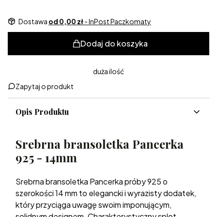
Dostawa
od 0,00 zł
- InPost Paczkomaty
Dodaj do koszyka
duża ilość
Zapytaj o produkt
Opis Produktu
Srebrna bransoletka Pancerka
925 - 14mm
Srebrna bransoletka Pancerka próby 925 o
szerokości 14 mm to elegancki i wyrazisty dodatek,
który przyciąga uwagę swoim imponującym,
solidnym designem. Charakterystyczny splot