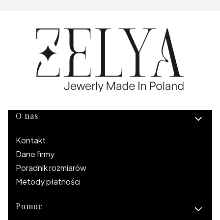
Linki w stopce
O nas
Kontakt
Dane firmy
Poradnik rozmiarów
Metody płatności
Pomoc