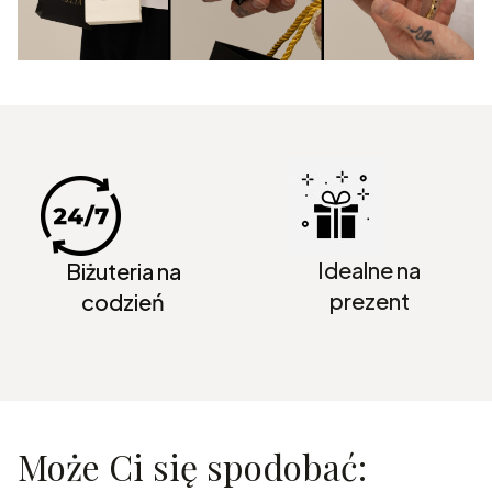
Idealne na
Biżuteria na
prezent
codzień
Może Ci się spodobać: