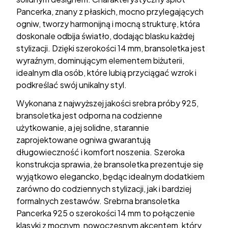
Pancerka, znany z płaskich, mocno przylegających
ogniw, tworzy harmonijną i mocną strukturę, która
doskonale odbija światło, dodając blasku każdej
stylizacji. Dzięki szerokości 14 mm, bransoletka jest
wyraźnym, dominującym elementem biżuterii,
idealnym dla osób, które lubią przyciągać wzrok i
podkreślać swój unikalny styl.
Wykonana z najwyższej jakości srebra próby 925,
bransoletka jest odporna na codzienne
użytkowanie, a jej solidne, starannie
zaprojektowane ogniwa gwarantują
długowieczność i komfort noszenia. Szeroka
konstrukcja sprawia, że bransoletka prezentuje się
wyjątkowo elegancko, będąc idealnym dodatkiem
zarówno do codziennych stylizacji, jak i bardziej
formalnych zestawów. Srebrna bransoletka
Pancerka 925 o szerokości 14 mm to połączenie
klasyki z mocnym, nowoczesnym akcentem, który