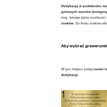
Dedykację w pudełeczku mo
gotowych wzorów dostępnyc
imię. Istnieje także możliwość
znaków
. Do limitu znaków wli
Aby wybrać grawerunek
W tym miejscu podaj
numer ta
dedykację
.