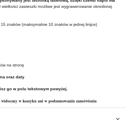
konywany jest techniką laserową, dzięki czemu napis ma
 wielkości zawieszki możliwe jest wygrawerowanie określonej
o 15 znaków (maksymalnie 10 znaków w jednej linijce)
ków na stronę
na oraz daty
.
isz go w polu tekstowym powyżej.
e widoczny w koszyku ani w podsumowaniu zamówienia