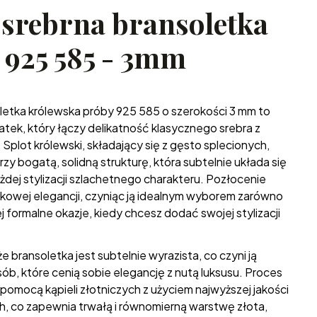
 srebrna bransoletka
 925 585 - 3mm
letka królewska próby 925 585 o szerokości 3 mm to
atek, który łączy delikatność klasycznego srebra z
Splot królewski, składający się z gęsto splecionych,
y bogatą, solidną strukturę, która subtelnie układa się
żdej stylizacji szlachetnego charakteru. Pozłocenie
kowej elegancji, czyniąc ją idealnym wyborem zarówno
iej formalne okazje, kiedy chcesz dodać swojej stylizacji
 bransoletka jest subtelnie wyrazista, co czyni ją
ób, które cenią sobie elegancję z nutą luksusu. Proces
pomocą kąpieli złotniczych z użyciem najwyższej jakości
, co zapewnia trwałą i równomierną warstwę złota,