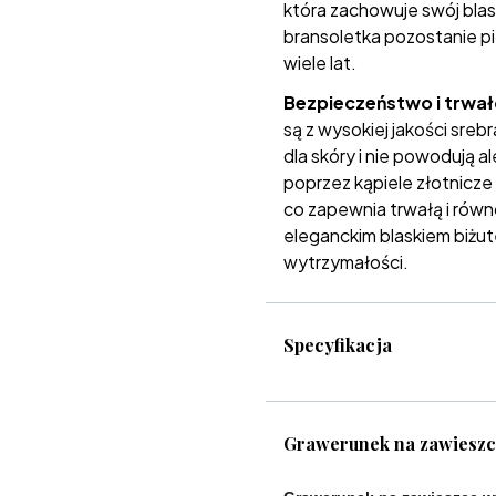
która zachowuje swój blask
bransoletka pozostanie pi
wiele lat.
Bezpieczeństwo i trwa
są z wysokiej jakości srebr
dla skóry i nie powodują a
poprzez kąpiele złotnicze
co zapewnia trwałą i równ
eleganckim blaskiem biżute
wytrzymałości.
Specyfikacja
Grawerunek na zawiesz