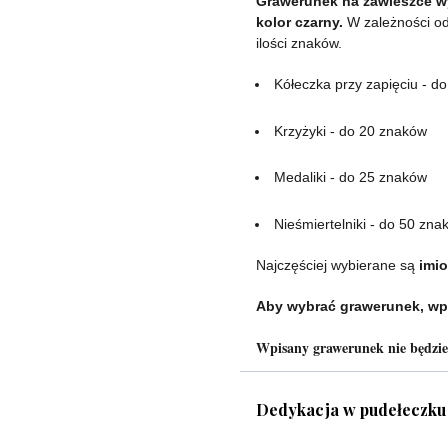
Grawerunek na zawieszce wy
kolor czarny.
W zależności od
ilości znaków.
Kółeczka przy zapięciu - d
Krzyżyki - do 20 znaków
Medaliki - do 25 znaków
Nieśmiertelniki - do 50 zna
Najczęściej wybierane są
imio
Aby wybrać grawerunek, wp
Wpisany grawerunek nie będzi
Dedykacja w pudełeczku