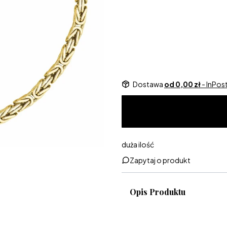
Dedykacja w pudełeczku
Opcjon
Dostawa
od 0,00 zł
- InPo
duża ilość
Zapytaj o produkt
Opis Produktu