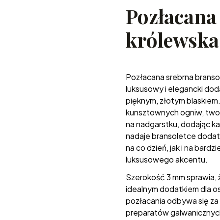
Pozłacana
królewska
Pozłacana srebrna branso
luksusowy i elegancki dod
pięknym, złotym blaskiem. 
kunsztownych ogniw, tworz
na nadgarstku, dodając ka
nadaje bransoletce dodat
na co dzień, jak i na bardz
luksusowego akcentu.
Szerokość 3 mm sprawia, że
idealnym dodatkiem dla os
pozłacania odbywa się za 
preparatów galwanicznych