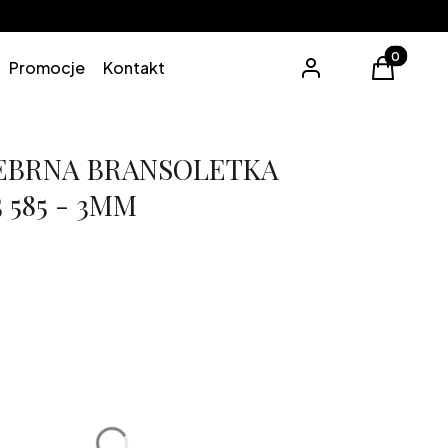
Produkty 
Promocje
Kontakt
Zaloguj się
Koszyk
EBRNA BRANSOLETKA
 585 - 3MM
3cm
lne