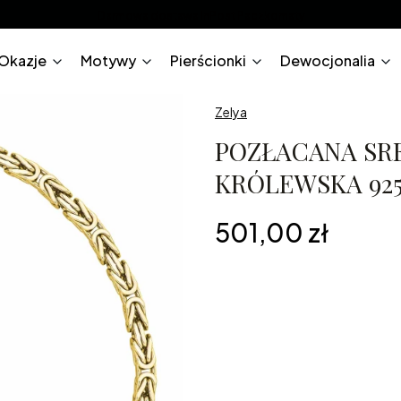
Darmowa dostawa InPost Paczkomaty
Okazje
Motywy
Pierścionki
Dewocjonalia
Zelya
POZŁACANA SR
KRÓLEWSKA 925
Cena
501,00 zł
*
Długość
19cm
20cm
22cm
2
Grawerunek na biżuterii
Opcjona