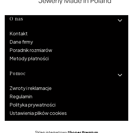
Linki w stopce
O nas
Kontakt
Dane firmy
Poradnik rozmiarów
Metody płatności
Pomoc
Zwroty i reklamacje
Regulamin
Polityka prywatności
Ustawienia plików cookies
Sklep internetowy
Shoper Premium