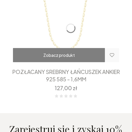
Zobacz produkt
POZŁACANY SREBRNY ŁAŃCUSZEK ANKIER
925 585 - 1,6MM
Cena
127,00 zł
Zarejestruj się i zyskaj 10%