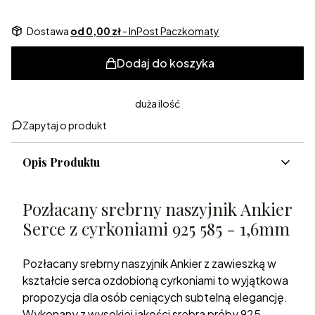
Dostawa
od 0,00 zł
- InPost Paczkomaty
Dodaj do koszyka
duża ilość
Zapytaj o produkt
Opis Produktu
Pozłacany srebrny naszyjnik Ankier
Serce z cyrkoniami 925 585 - 1,6mm
Pozłacany srebrny naszyjnik Ankier z zawieszką w
kształcie serca ozdobioną cyrkoniami to wyjątkowa
propozycja dla osób ceniących subtelną elegancję.
Wykonany z wysokiej jakości srebra próby 925,