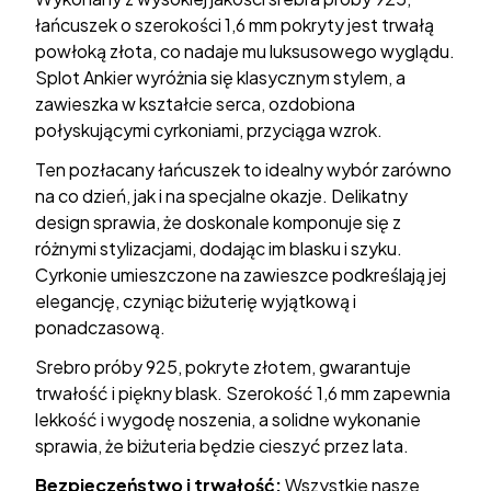
łańcuszek o szerokości 1,6 mm pokryty jest trwałą
powłoką złota, co nadaje mu luksusowego wyglądu.
Splot Ankier wyróżnia się klasycznym stylem, a
zawieszka w kształcie serca, ozdobiona
połyskującymi cyrkoniami, przyciąga wzrok.
Ten pozłacany łańcuszek to idealny wybór zarówno
na co dzień, jak i na specjalne okazje. Delikatny
design sprawia, że doskonale komponuje się z
różnymi stylizacjami, dodając im blasku i szyku.
Cyrkonie umieszczone na zawieszce podkreślają jej
elegancję, czyniąc biżuterię wyjątkową i
ponadczasową.
Srebro próby 925, pokryte złotem, gwarantuje
trwałość i piękny blask. Szerokość 1,6 mm zapewnia
lekkość i wygodę noszenia, a solidne wykonanie
sprawia, że biżuteria będzie cieszyć przez lata.
Bezpieczeństwo i trwałość:
Wszystkie nasze