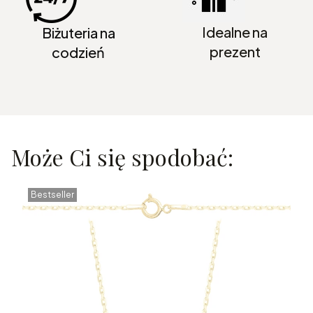
Idealne na
Biżuteria na
prezent
codzień
Może Ci się spodobać:
Bestseller