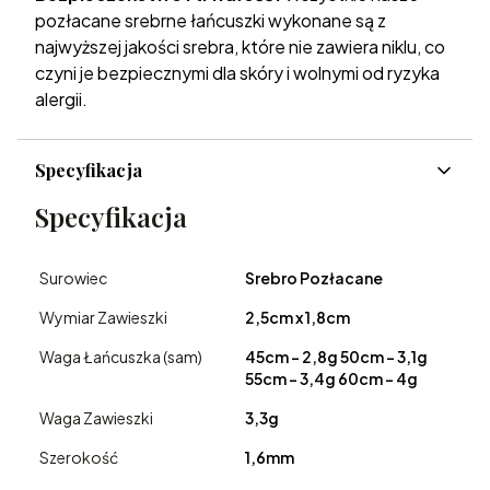
pozłacane srebrne łańcuszki wykonane są z
najwyższej jakości srebra, które nie zawiera niklu, co
czyni je bezpiecznymi dla skóry i wolnymi od ryzyka
alergii.
Specyfikacja
Specyfikacja
Surowiec
Srebro Pozłacane
Wymiar Zawieszki
2,5cm x 1,8cm
Waga Łańcuszka (sam)
45cm – 2,8g 50cm – 3,1g
55cm – 3,4g 60cm – 4g
Waga Zawieszki
3,3g
Szerokość
1,6mm