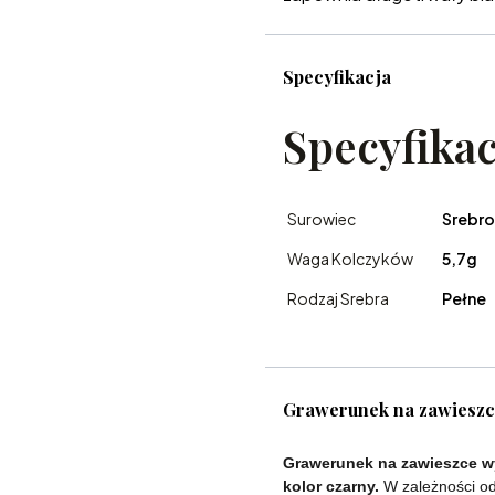
Specyfikacja
Specyfikac
Surowiec
Srebro
Waga Kolczyków
5,7g
Rodzaj Srebra
Pełne
Grawerunek na zawiesz
Grawerunek na zawieszce wy
kolor czarny.
W zależności od