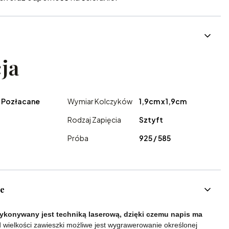
ja
 Pozłacane
Wymiar Kolczyków
1,9cm x 1,9cm
Rodzaj Zapięcia
Sztyft
Próba
925 / 585
ce
konywany jest techniką laserową, dzięki czemu napis ma
 wielkości zawieszki możliwe jest wygrawerowanie określonej