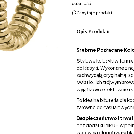
duża ilość
Zapytaj o produkt
Opis Produktu
Srebrne Pozłacane Kolc
Stylowe kolczyki w formi
do klasyki. Wykonane z na
zachwycają oryginalną, spi
światło. Ich trójwymiarowa
wyjątkowo efektownie i st
To idealna biżuteria dla k
zarówno do casualowych l
Bezpieczeństwo i trwał
bez dodatku niklu – w peł
zapewnia długotrwały blas