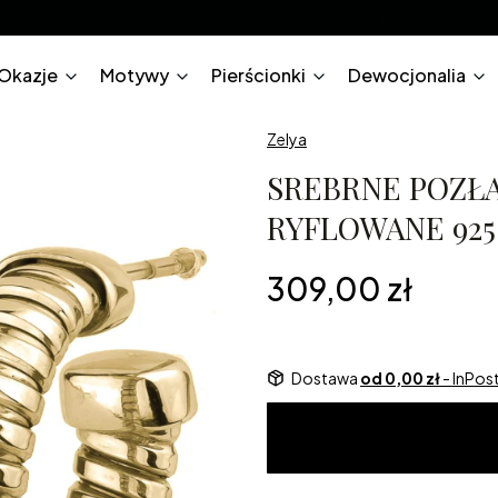
Darmowa dostawa InPost Paczkomaty
Okazje
Motywy
Pierścionki
Dewocjonalia
Zelya
SREBRNE POZŁ
RYFLOWANE 925 
Cena
309,00 zł
Dostawa
od 0,00 zł
- InPo