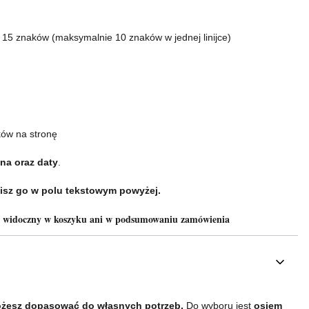
o 15 znaków (maksymalnie 10 znaków w jednej linijce)
ków na stronę
na oraz daty
.
isz go w polu tekstowym powyżej.
e widoczny w koszyku ani w podsumowaniu zamówienia
żesz dopasować do własnych potrzeb.
Do wyboru jest
osiem