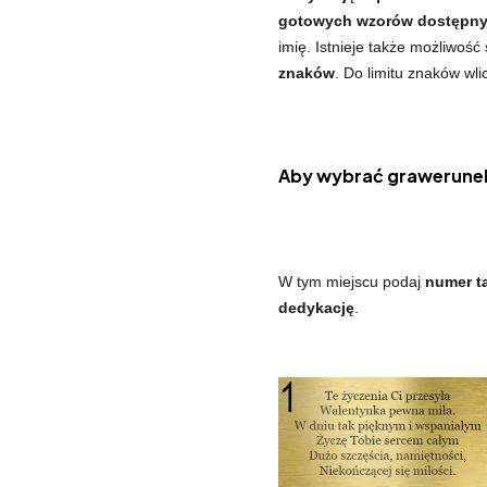
gotowych wzorów dostępnyc
imię. Istnieje także możliwość
znaków
. Do limitu znaków wli
Aby wybrać grawerunek
W tym miejscu podaj
numer ta
dedykację
.