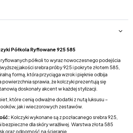
zyki Półkola Ryflowane 925 585
e ryflowanych półkoli to wyraz nowoczesnego podejścia
jwyższej jakości srebra próby 925 i pokryte złotem 585,
ralną formą, która przyciąga wzrok i pięknie odbija
 powierzchnia sprawia, że kolczyki prezentują się
anowią doskonały akcent w każdej stylizacji.
obiet, które cenią odważne dodatki z nutą luksusu –
ooków, jak i wieczorowych zestawów.
ość:
Kolczyki wykonane są z pozłacanego srebra 925,
ni bezpieczne dla skóry wrażliwej. Warstwa złota 585
k oraz odporność na ścieranie.