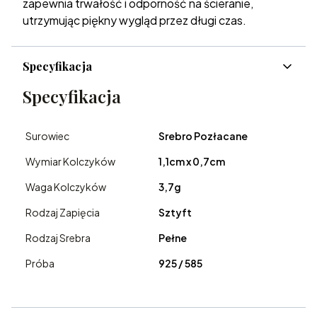
zapewnia trwałość i odporność na ścieranie,
utrzymując piękny wygląd przez długi czas.
Specyfikacja
Specyfikacja
Surowiec
Srebro Pozłacane
Wymiar Kolczyków
1,1cm x 0,7cm
Waga Kolczyków
3,7g
Rodzaj Zapięcia
Sztyft
Rodzaj Srebra
Pełne
Próba
925 / 585