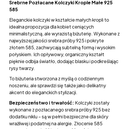
Srebrne Pozłacane Kolczyki Krople Małe 925
585
Eleganckie kolczyki w kształcie małych kropli to
idealna propozycja dla kobiet ceniących
minimalistyczną, ale wyrazistą biżuterię. Wykonane z
najwyższej jakości srebra próby 925 i pokryte
złotem 585, zachwycają subtelną formą i wysokim
połyskiem. Ich opływowy, organiczny kształt
pięknie odbija światło, dodając blasku i podkreślając
rysy twarzy.
To biżuteria stworzona z myślą o codziennym
noszeniu, ale sprawdzi się także jako delikatny
akcent do eleganckich stylizacji.
Bezpieczeństwo i trwałość:
Kolczyki zostały
wykonane z pozłacanego srebra próby 925 bez
dodatku niklu – są w pełni bezpieczne dla skóry
wrażliwej i podatnej na alergie. Złocenie 585