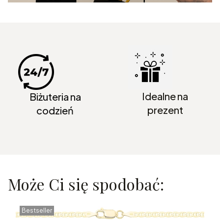
Idealne na
Biżuteria na
prezent
codzień
Może Ci się spodobać:
Bestseller