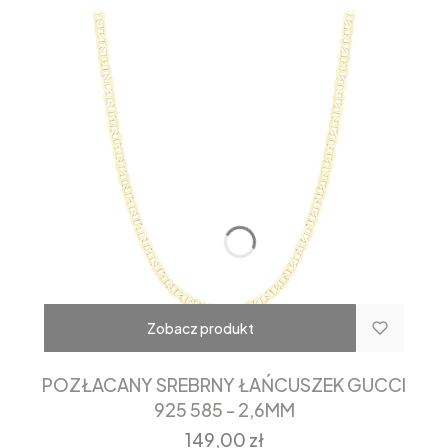
Zobacz produkt
POZŁACANY SREBRNY ŁAŃCUSZEK GUCCI
925 585 - 2,6MM
Cena
149,00 zł