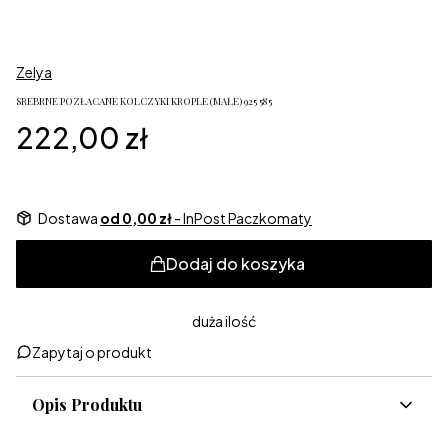
Zelya
SREBRNE POZŁACANE KOLCZYKI KROPLE (MAŁE) 925 585
Cena
222,00 zł
Dostawa
od 0,00 zł
- InPost Paczkomaty
Dodaj do koszyka
duża ilość
Zapytaj o produkt
Opis Produktu