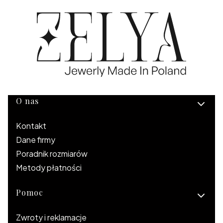
Linki w stopce
O nas
Kontakt
Dane firmy
Poradnik rozmiarów
Metody płatności
Pomoc
Zwroty i reklamacje