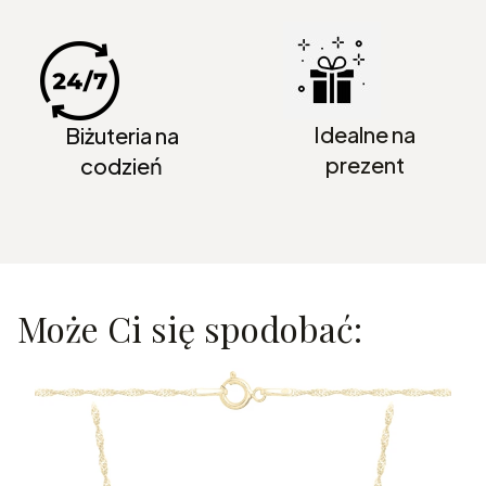
Idealne na
Biżuteria na
prezent
codzień
Może Ci się spodobać: