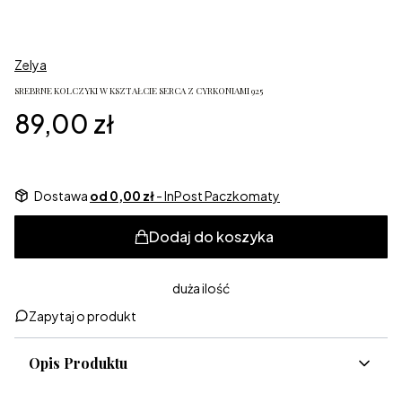
Zelya
SREBRNE KOLCZYKI W KSZTAŁCIE SERCA Z CYRKONIAMI 925
Cena
89,00 zł
Dostawa
od 0,00 zł
- InPost Paczkomaty
Dodaj do koszyka
duża ilość
Zapytaj o produkt
Opis Produktu