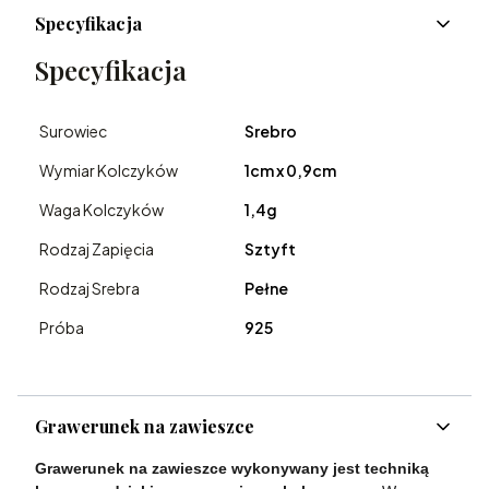
Specyfikacja
Specyfikacja
Surowiec
Srebro
Wymiar Kolczyków
1cm x 0,9cm
Waga Kolczyków
1,4g
Rodzaj Zapięcia
Sztyft
Rodzaj Srebra
Pełne
Próba
925
Grawerunek na zawieszce
Grawerunek na zawieszce wykonywany jest techniką