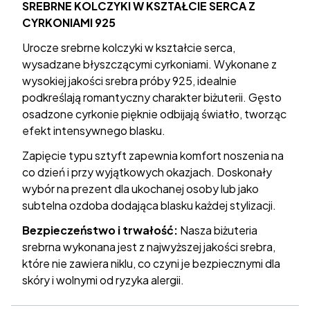
SREBRNE KOLCZYKI W KSZTAŁCIE SERCA Z
CYRKONIAMI 925
Urocze srebrne kolczyki w kształcie serca,
wysadzane błyszczącymi cyrkoniami. Wykonane z
wysokiej jakości srebra próby 925, idealnie
podkreślają romantyczny charakter biżuterii. Gęsto
osadzone cyrkonie pięknie odbijają światło, tworząc
efekt intensywnego blasku.
Zapięcie typu sztyft zapewnia komfort noszenia na
co dzień i przy wyjątkowych okazjach. Doskonały
wybór na prezent dla ukochanej osoby lub jako
subtelna ozdoba dodająca blasku każdej stylizacji.
Bezpieczeństwo i trwałość:
Nasza biżuteria
srebrna wykonana jest z najwyższej jakości srebra,
które nie zawiera niklu, co czyni je bezpiecznymi dla
skóry i wolnymi od ryzyka alergii.