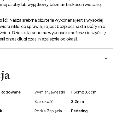
nej osoby lub wyjątkowy talizman bliskości i wiecznej
ość:
Nasza srebrna biżuteria wykonana jest z wysokiej
wiera niklu, co sprawia, że jest bezpieczna dla skóry i nie
ażnień. Dzięki starannemu wykonaniu możesz cieszyć się
ii przez długi czas, niezależnie od okazji.
ja
o Rodowane
Wymiar Zawieszki
1,3cm x 0,6cm
Szerokość
2,2mm
k
Rodzaj Zapięcia
Federing