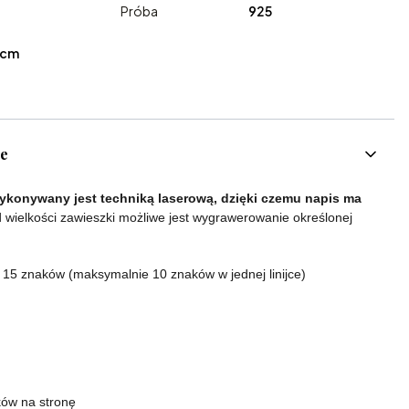
Próba
925
0 cm
ce
konywany jest techniką laserową, dzięki czemu napis ma
 wielkości zawieszki możliwe jest wygrawerowanie określonej
o 15 znaków (maksymalnie 10 znaków w jednej linijce)
ków na stronę