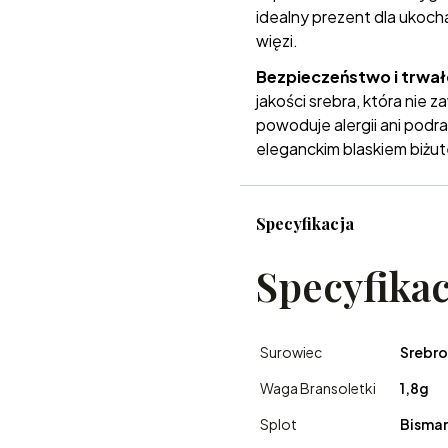
idealny prezent dla ukocha
więzi.
Bezpieczeństwo i trwał
jakości srebra, która nie za
powoduje alergii ani podr
eleganckim blaskiem biżuter
Specyfikacja
Specyfikac
Surowiec
Srebr
Waga Bransoletki
1,8g
Splot
Bismar