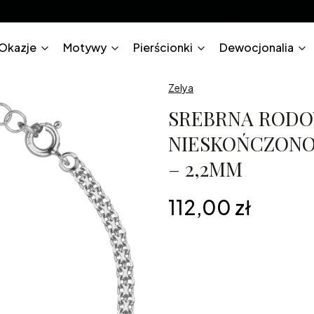
Darmowa dostawa InPost Paczkomaty
Okazje
Motywy
Pierścionki
Dewocjonalia
Zelya
SREBRNA RODO
NIESKOŃCZONOŚ
– 2,2MM
Cena
112,00 zł
*
Długość z przedłużką
17 - 20 cm