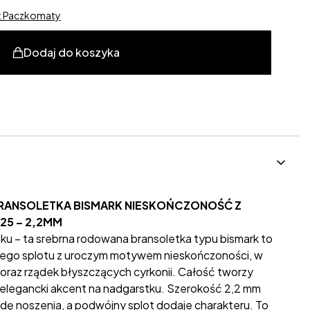
st Paczkomaty
Dodaj do koszyka
RANSOLETKA BISMARK NIESKOŃCZONOŚĆ Z
25 – 2,2MM
ku – ta srebrna rodowana bransoletka typu bismark to
go splotu z uroczym motywem nieskończoności, w
oraz rządek błyszczących cyrkonii. Całość tworzy
elegancki akcent na nadgarstku. Szerokość 2,2 mm
dę noszenia, a podwójny splot dodaje charakteru. To