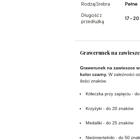
Rodzaj Srebra
Pełne
Długość z
17 - 2
przedłużką
Grawerunek na zawiesz
Grawerunek na zawieszce wy
kolor czarny.
W zależności od
ilości znaków.
Kółeczka przy zapięciu - d
Krzyżyki - do 20 znaków
Medaliki - do 25 znaków
Nieśmiertelniki - do 50 zna