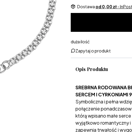
Dostawa
od 0,00 zł
- InPo
duża ilość
Zapytaj o produkt
Opis Produktu
SREBRNA RODOWANA B
SERCEM I CYRKONIAMI 9
Symboliczna i pełna wdzię
połączenie ponadczasowe
którą wpisano małe serce 
wyjątkowo romantyczny i 
zapewnia trwałość i wygo