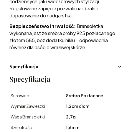
codziennych, jak i wieczorowych stylizacji.
Regulowane zapięcie pozwala na idealne
dopasowanie do nadgarstka.
Bezpieczeństwo i trwałość:
Bransoletka
wykonana jest ze srebra próby 925 pozłacanego
złotem 585, bez dodatku niklu – odpowiednia
również dla osób o wrażliwej skórze.
Specyfikacja
Specyfikacja
Surowiec
Srebro Pozłacane
Wymiar Zawieszki
1,2cm x 1cm
Waga Bransoletki
2,7g
Szerokość
1,6mm