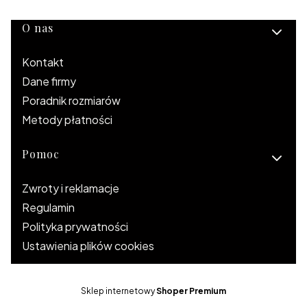
Linki w stopce
O nas
Kontakt
Dane firmy
Poradnik rozmiarów
Metody płatności
Pomoc
Zwroty i reklamacje
Regulamin
Polityka prywatności
Ustawienia plików cookies
Sklep internetowy
Shoper Premium