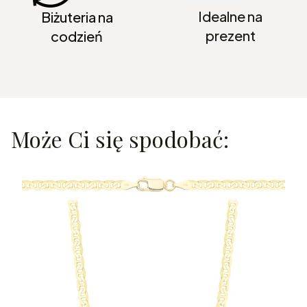
Idealne na
Biżuteria na
prezent
codzień
Może Ci się spodobać: