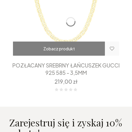
Zobacz produkt
POZŁACANY SREBRNY ŁAŃCUSZEK GUCCI
925 585 - 3,5MM
Cena
219,00 zł
Zarejestruj się i zyskaj 10%