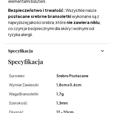
elementami biżuterii.
Bezpieczeństwo i trwałość:
Wszystkie nasze
pozłacane srebrne bransoletki
wykonane są z
najwyższej jakości srebra, które
nie zawiera niklu
,
co czyni je bezpiecznymi dla skóry i wolnymi od
ryzyka alergii.
Specyfikacja
Specyfikacja
Surowiec
Srebro Pozłacane
Wymiar Zawieszki
1,8cm x 0,6cm
Waga Bransoletki
1,7g
Szerokość
1,3mm
Długość
17 - 20cm