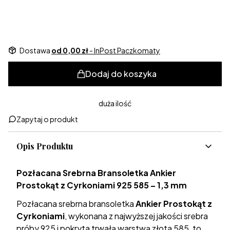
Dedykacja w pudełeczku
Opcjonalne
Dostawa
od 0,00 zł
- InPost Paczkomaty
Dodaj do koszyka
duża ilość
Zapytaj o produkt
Opis Produktu
Pozłacana Srebrna Bransoletka Ankier
Prostokąt z Cyrkoniami 925 585 – 1,3 mm
Pozłacana srebrna bransoletka
Ankier Prostokąt z
Cyrkoniami
, wykonana z najwyższej jakości srebra
próby 925 i pokryta trwałą warstwą złota 585, to