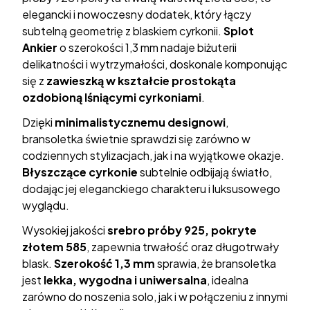
elegancki i nowoczesny dodatek, który łączy
subtelną geometrię z blaskiem cyrkonii.
Splot
Ankier
o szerokości 1,3 mm nadaje biżuterii
delikatności i wytrzymałości, doskonale komponując
się z
zawieszką w kształcie prostokąta
ozdobioną lśniącymi cyrkoniami
.
Dzięki
minimalistycznemu designowi
,
bransoletka świetnie sprawdzi się zarówno w
codziennych stylizacjach, jak i na wyjątkowe okazje.
Błyszczące cyrkonie
subtelnie odbijają światło,
dodając jej eleganckiego charakteru i luksusowego
wyglądu.
Wysokiej jakości
srebro próby 925, pokryte
złotem 585
, zapewnia trwałość oraz długotrwały
blask.
Szerokość 1,3 mm
sprawia, że bransoletka
jest
lekka, wygodna i uniwersalna
, idealna
zarówno do noszenia solo, jak i w połączeniu z innymi