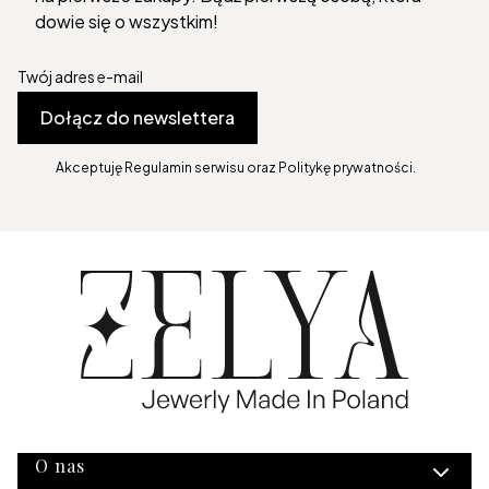
dowie się o wszystkim!
Twój adres e-mail
Dołącz do newslettera
Akceptuję Regulamin serwisu oraz Politykę prywatności.
Linki w stopce
O nas