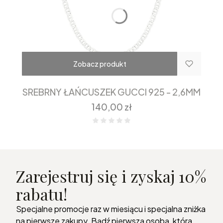
Zobacz produkt
SREBRNY ŁAŃCUSZEK GUCCI 925 - 2,6MM
Cena
140,00 zł
Zarejestruj się i zyskaj 10%
rabatu!
Specjalne promocje raz w miesiącu i specjalna zniżka
na pierwsze zakupy. Bądź pierwszą osobą, która